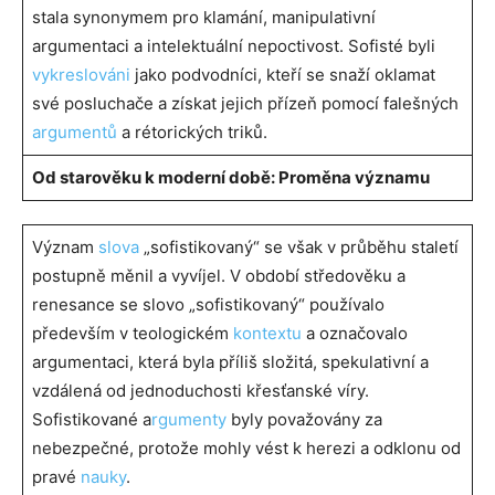
stala synonymem pro klamání, manipulativní
argumentaci a intelektuální nepoctivost. Sofisté byli
vykreslováni
jako podvodníci, kteří se snaží oklamat
své posluchače a získat jejich přízeň pomocí falešných
argumentů
a rétorických triků.
Od starověku k moderní době: Proměna významu
Význam
slova
„sofistikovaný“ se však v průběhu staletí
postupně měnil a vyvíjel. V období středověku a
renesance se slovo „sofistikovaný“ používalo
především v teologickém
kontextu
a označovalo
argumentaci, která byla příliš složitá, spekulativní a
vzdálená od jednoduchosti křesťanské víry.
Sofistikované a
rgumenty
byly považovány za
nebezpečné, protože mohly vést k herezi a odklonu od
pravé
nauky
.