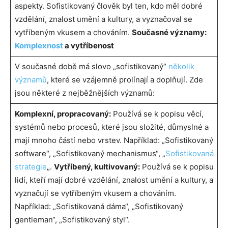
aspekty. Sofistikovaný člověk byl ten, kdo měl dobré
vzdělání, znalost umění a kultury, a vyznačoval se
vytříbeným vkusem a chováním.
Současné významy:
Komplexnost
a vytříbenost
V současné době má slovo „sofistikovaný“
několik
významů
, které se vzájemně prolínají a doplňují. Zde
jsou některé z nejběžnějších významů:
Komplexní, propracovaný:
Používá se k popisu věcí,
systémů nebo procesů, které jsou složité, důmyslné a
mají mnoho částí nebo vrstev. Například: „Sofistikovaný
software“, „Sofistikovaný mechanismus“, „
Sofistikovaná
strategie
„.
Vytříbený, kultivovaný:
Používá se k popisu
lidí, kteří mají dobré vzdělání, znalost umění a kultury, a
vyznačují se vytříbeným vkusem a chováním.
Například: „Sofistikovaná dáma“, „Sofistikovaný
gentleman“, „Sofistikovaný styl“.