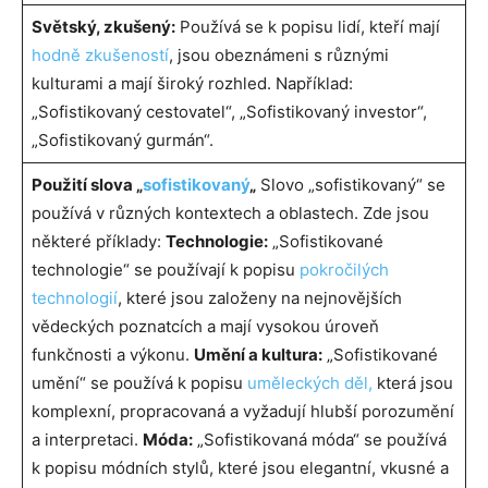
Světský, zkušený:
Používá se k popisu lidí, kteří mají
hodně zkušeností
, jsou obeznámeni s různými
kulturami a mají široký rozhled. Například:
„Sofistikovaný cestovatel“, „Sofistikovaný investor“,
„Sofistikovaný gurmán“.
Použití slova „
sofistikovaný
„
Slovo „sofistikovaný“ se
používá v různých kontextech a oblastech. Zde jsou
některé příklady:
Technologie:
„Sofistikované
technologie“ se používají k popisu
pokročilých
technologií
, které jsou založeny na nejnovějších
vědeckých poznatcích a mají vysokou úroveň
funkčnosti a výkonu.
Umění a kultura:
„Sofistikované
umění“ se používá k popisu
uměleckých děl,
která jsou
komplexní, propracovaná a vyžadují hlubší porozumění
a interpretaci.
Móda:
„Sofistikovaná móda“ se používá
k popisu módních stylů, které jsou elegantní, vkusné a