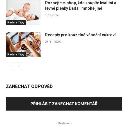
Poznejte e-shop, kde koupíte kvalitní a
levné plenky Dada i mnohé jiné
17.2.2026
Rady a Tipy
Recepty pro kouzelné vánoční cukroví
28.11.2025
Rady a Tipy
ZANECHAT ODPOVĚĎ
PŘIHLÁSIT ZANECHAT KOMENTÁŘ
- Reklama -