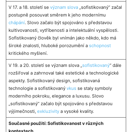
V 17. a 18. století se
význam slova
„sofistikovaný“ začal
postupně posouvat směrem k jeho modernímu
chápání
. Slovo začalo být spojováno s představou
kultivovanosti, vytříbenosti a intelektuální vyspělosti.
Sofistikovaný člověk byl vnímán jako někdo, kdo má
široké znalosti, hluboké porozumění a
schopnost
kritického myšlení.
V 19. a 20. století se význam slova „
sofistikovaný
“ dále
rozšiřoval a zahrnoval také estetické a technologické
aspekty. Sofistikovaný design, sofistikovaná
technologie a sofistikovaný
vkus
se staly symboly
moderního pokroku, elegance a luxusu. Slovo
„sofistikovaný“ začalo být spojováno s představou
výjimečnosti,
exkluzivity
a vysoké kvality.
Současné použití: Sofistikovanost v různých
kontextech