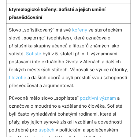
Etymologické kořeny: Sofisté a jejich umění
přesvědčování
Slovo „sofistikovaný“ má své
kořeny
ve starořeckém
slově „σοφιστής“ (sophistes), které označovalo
příslušníka skupiny učenců a filozofů známých jako
sofisté.
Sofisté
byli v 5. století př. n. l. významnými
postavami intelektuálního života v Aténách a dalších
řeckých městských státech. Věnovali se výuce rétoriky,
filozofie
a dalších oborů a byli proslulí svou schopností
přesvědčovat a argumentovat.
Původně mělo slovo „sophistes“
pozitivní význam
a
označovalo moudrého a vzdělaného člověka. Sofisté
byli často vyhledáváni bohatými rodinami, které si
přály, aby jejich synové získali vzdělání a dovednosti
potřebné pro
úspěch
v politickém a společenském