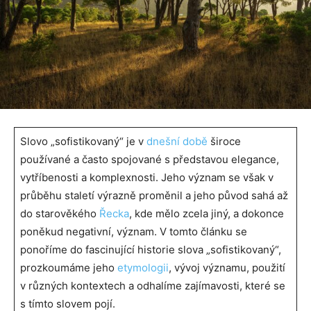
Slovo „sofistikovaný“ je v
dnešní době
široce
používané a často spojované s představou elegance,
vytříbenosti a komplexnosti. Jeho význam se však v
průběhu staletí výrazně proměnil a jeho původ sahá až
do starověkého
Řecka
, kde mělo zcela jiný, a dokonce
poněkud negativní, význam. V tomto článku se
ponoříme do fascinující historie slova „sofistikovaný“,
prozkoumáme jeho
etymologii
, vývoj významu, použití
v různých kontextech a odhalíme zajímavosti, které se
s tímto slovem pojí.