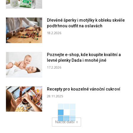
Dřevěné šperky i motýlky k obleku skvěle
podtrhnou outfit na oslavách
18.2.2026
Poznejte e-shop, kde koupíte kvalitní a
levné plenky Dada i mnohé jiné
17.2.2026
Recepty pro kouzelné vánoční cukroví
28.11.2025
Načíst další