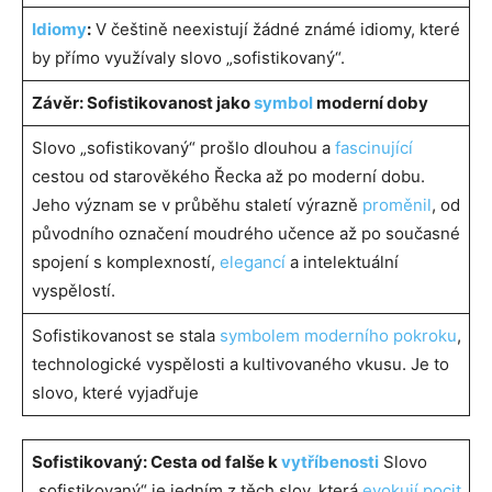
Idiomy
:
V češtině neexistují žádné známé idiomy, které
by přímo využívaly slovo „sofistikovaný“.
Závěr: Sofistikovanost jako
symbol
moderní doby
Slovo „sofistikovaný“ prošlo dlouhou a
fascinující
cestou od starověkého Řecka až po moderní dobu.
Jeho význam se v průběhu staletí výrazně
proměnil
, od
původního označení moudrého učence až po současné
spojení s komplexností,
elegancí
a intelektuální
vyspělostí.
Sofistikovanost se stala
symbolem moderního pokroku
,
technologické vyspělosti a kultivovaného vkusu. Je to
slovo, které vyjadřuje
Sofistikovaný: Cesta od falše k
vytříbenosti
Slovo
„sofistikovaný“ je jedním z těch slov, která
evokují pocit