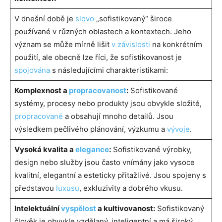
V dnešní době je
slovo
„sofistikovaný“ široce
používané v různých oblastech a kontextech. Jeho
význam se může mírně lišit
v závislosti
na konkrétním
použití, ale obecně lze říci, že sofistikovanost je
spojována
s následujícími charakteristikami:
Komplexnost a
propracovanost
:
Sofistikované
systémy, procesy nebo produkty jsou obvykle složité,
propracované
a obsahují mnoho detailů. Jsou
výsledkem pečlivého plánování, výzkumu a
vývoje
.
Vysoká kvalita a
elegance
:
Sofistikované výrobky,
design nebo služby jsou často vnímány jako vysoce
kvalitní, elegantní a esteticky přitažlivé. Jsou spojeny s
představou
luxusu
, exkluzivity a dobrého vkusu.
Intelektuální
vyspělost
a kultivovanost:
Sofistikovaný
člověk je obvykle vzdělaný, inteligentní a má široký