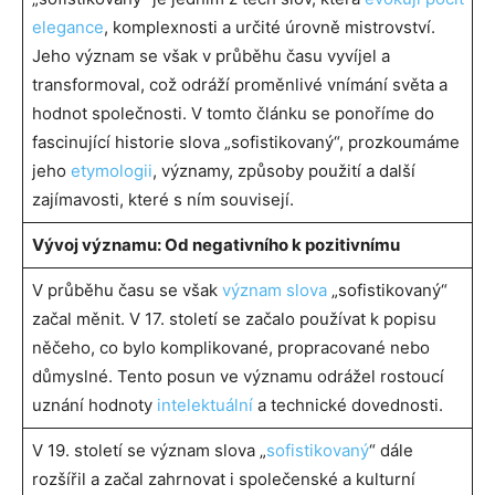
elegance
, komplexnosti a určité úrovně mistrovství.
Jeho význam se však v průběhu času vyvíjel a
transformoval, což odráží proměnlivé vnímání světa a
hodnot společnosti. V tomto článku se ponoříme do
fascinující historie slova „sofistikovaný“, prozkoumáme
jeho
etymologii
, významy, způsoby použití a další
zajímavosti, které s ním souvisejí.
Vývoj významu: Od negativního k pozitivnímu
V průběhu času se však
význam slova
„sofistikovaný“
začal měnit. V 17. století se začalo používat k popisu
něčeho, co bylo komplikované, propracované nebo
důmyslné. Tento posun ve významu odrážel rostoucí
uznání hodnoty
intelektuální
a technické dovednosti.
V 19. století se význam slova „
sofistikovaný
“ dále
rozšířil a začal zahrnovat i společenské a kulturní