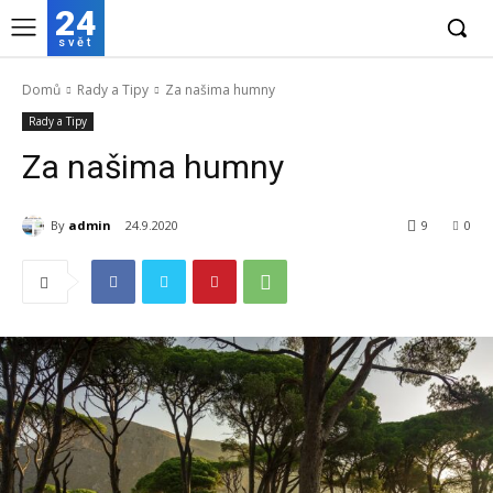
24
svět
Domů
Rady a Tipy
Za našima humny
Rady a Tipy
Za našima humny
By
admin
24.9.2020
9
0