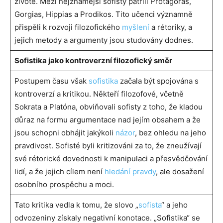
životě. Mezi nejznámější sofisty patřili Protagoras,
Gorgias, Hippias a Prodikos. Tito učenci významně
přispěli k rozvoji filozofického
myšlení
a rétoriky, a
jejich metody a argumenty jsou studovány dodnes.
Sofistika jako kontroverzní filozofický směr
Postupem času však
sofistika
začala být spojována s
kontroverzí a kritikou. Někteří filozofové, včetně
Sokrata a Platóna, obviňovali sofisty z toho, že kladou
důraz na formu argumentace nad jejím obsahem a že
jsou schopni obhájit jakýkoli
názor
, bez ohledu na jeho
pravdivost. Sofisté byli kritizováni za to, že zneužívají
své rétorické dovednosti k manipulaci a přesvědčování
lidí, a že jejich cílem není
hledání pravdy
, ale dosažení
osobního prospěchu a moci.
Tato kritika vedla k tomu, že slovo „
sofista
“ a jeho
odvozeniny získaly negativní konotace. „Sofistika“ se