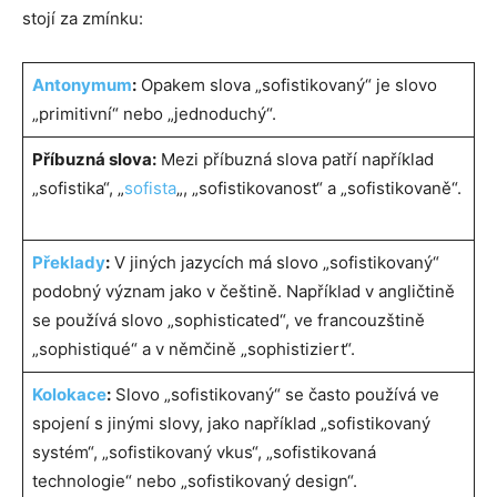
stojí za zmínku:
Antonymum
:
Opakem slova „sofistikovaný“ je slovo
„primitivní“ nebo „jednoduchý“.
Příbuzná slova:
Mezi příbuzná slova patří například
„sofistika“, „
sofista
„, „sofistikovanost“ a „sofistikovaně“.
Překlady
:
V jiných jazycích má slovo „sofistikovaný“
podobný význam jako v češtině. Například v angličtině
se používá slovo „sophisticated“, ve francouzštině
„sophistiqué“ a v němčině „sophistiziert“.
Kolokace
:
Slovo „sofistikovaný“ se často používá ve
spojení s jinými slovy, jako například „sofistikovaný
systém“, „sofistikovaný vkus“, „sofistikovaná
technologie“ nebo „sofistikovaný design“.