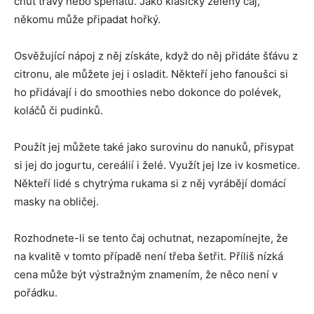
chuť trávy nebo špenátu. Jako klasický zelený čaj,
někomu může připadat hořký.
Osvěžující nápoj z něj získáte, když do něj přidáte šťávu z
citronu, ale můžete jej i osladit. Někteří jeho fanoušci si
ho přidávají i do smoothies nebo dokonce do polévek,
koláčů či pudinků.
Použít jej můžete také jako surovinu do nanuků, přisypat
si jej do jogurtu, cereálií i želé. Využít jej lze iv kosmetice.
Někteří lidé s chytrýma rukama si z něj vyrábějí domácí
masky na obličej.
Rozhodnete-li se tento čaj ochutnat, nezapomínejte, že
na kvalitě v tomto případě není třeba šetřit. Příliš nízká
cena může být výstražným znamením, že něco není v
pořádku.