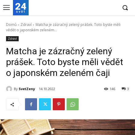
24
svět
Domů
Zdraví
Matcha je zázračný zelený prášek. Toto byste měli
vědět o japonském zeleném...
Zdraví
Matcha je zázračný zelený
prášek. Toto byste měli vědět
o japonském zeleném čaji
By
SvetZeny
14.10.2022
146
3