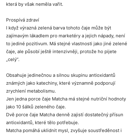
která by však neměla vařit.
Prospívá zdraví
I když výrazná zelená barva tohoto čaje může být
zajímavým lákadlem pro marketéry a jejich nápady, není
to jediné pozitivum. Má stejné vlastnosti jako jiné zelené
čaje, ale působí ještě intenzivněji, protože ho pijete
„celý“.
Obsahuje jedinečnou a silnou skupinu antioxidantů
známých jako katechiny, které významně podporují
zrychlení metabolismu.
Jen jedna porce čaje Matcha má stejné nutriční hodnoty
jako 10 šálků zeleného čaje.
Dvě porce čaje Matcha denně zajistí dostatečný přísun
antioxidantů, které tělo potřebuje.
Matcha pomáhá uklidnit mysl, zvyšuje soustředěnost i