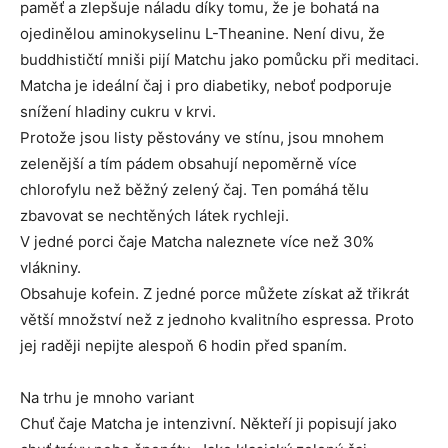
paměť a zlepšuje náladu díky tomu, že je bohatá na
ojedinělou aminokyselinu L-Theanine. Není divu, že
buddhističtí mniši pijí Matchu jako pomůcku při meditaci.
Matcha je ideální čaj i pro diabetiky, neboť podporuje
snížení hladiny cukru v krvi.
Protože jsou listy pěstovány ve stínu, jsou mnohem
zelenější a tím pádem obsahují nepoměrně více
chlorofylu než běžný zelený čaj. Ten pomáhá tělu
zbavovat se nechtěných látek rychleji.
V jedné porci čaje Matcha naleznete více než 30%
vlákniny.
Obsahuje kofein. Z jedné porce můžete získat až třikrát
větší množství než z jednoho kvalitního espressa. Proto
jej raději nepijte alespoň 6 hodin před spaním.
Na trhu je mnoho variant
Chuť čaje Matcha je intenzivní. Někteří ji popisují jako