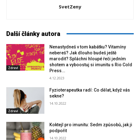
SvetZeny
Další články autora
Nenastydneš v tom kabátku? Vitamíny
nebereš? Jak dlouho budeš ještě
marodit? Spláchni hloupé řeči jedním
shotem a vyboostuj si imunitu s Rio Cold
Zdraví
Press...
4.12.2023
Fyzioterapeutka radí: Co dělat, když vás
sekne?
14.10.2022
Zdraví
Koktejl pro imunitu: Sedm způsobů, jak ji
podpořit
14.10.2022