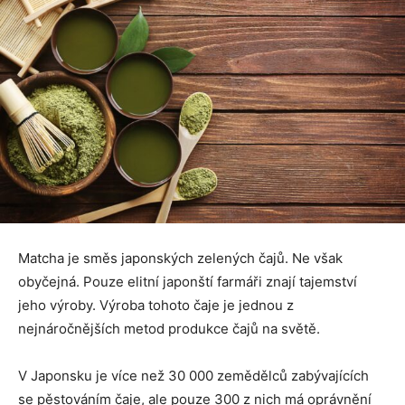
Matcha je směs japonských zelených čajů. Ne však
obyčejná. Pouze elitní japonští farmáři znají tajemství
jeho výroby. Výroba tohoto čaje je jednou z
nejnáročnějších metod produkce čajů na světě.
V Japonsku je více než 30 000 zemědělců zabývajících
se pěstováním čaje, ale pouze 300 z nich má oprávnění