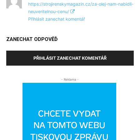
https://strojirenskymagazin.cz/za-olej-nam-nabidli-
neuveritelnou-cenu/
Přihlásit zanechat komentář
ZANECHAT ODPOVĚĎ
PŘIHLÁSIT ZANECHAT KOMENTÁŘ
- Reklama -